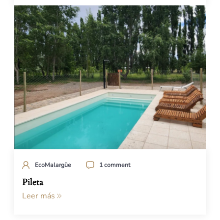
EcoMalargüe
1 comment
Pileta
Leer más