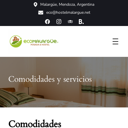
Malargüe, Mendoza, Argentina
eco@hostelmalargue.net
Posada & Hostel
EcoMalargüe
Comodidades y servicios
Comodidades